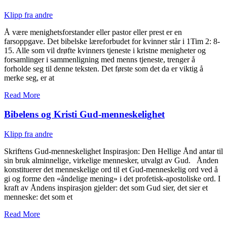
Klipp fra andre
Å være menighetsforstander eller pastor eller prest er en
farsoppgave. Det bibelske læreforbudet for kvinner står i 1Tim 2: 8-
15. Alle som vil drøfte kvinners tjeneste i kristne menigheter og
forsamlinger i sammenligning med menns tjeneste, trenger å
forholde seg til denne teksten. Det første som det da er viktig å
merke seg, er at
Read More
Bibelens og Kristi Gud-menneskelighet
Klipp fra andre
Skriftens Gud-menneskelighet Inspirasjon: Den Hellige Ånd antar til
sin bruk alminnelige, virkelige mennesker, utvalgt av Gud. Ånden
konstituerer det menneskelige ord til et Gud-menneskelig ord ved å
gi og forme den «åndelige mening» i det profetisk-apostoliske ord. I
kraft av Åndens inspirasjon gjelder: det som Gud sier, det sier et
menneske: det som et
Read More