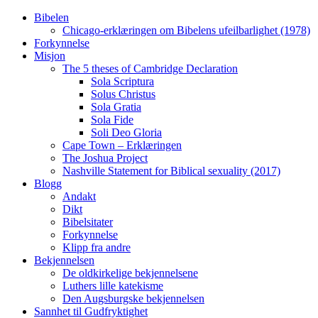
Skip
Bibelen
to
Chicago-erklæringen om Bibelens ufeilbarlighet (1978)
content
Forkynnelse
Misjon
The 5 theses of Cambridge Declaration
Sola Scriptura
Solus Christus
Sola Gratia
Sola Fide
Soli Deo Gloria
Cape Town – Erklæringen
The Joshua Project
Nashville Statement for Biblical sexuality (2017)
Blogg
Andakt
Dikt
Bibelsitater
Forkynnelse
Klipp fra andre
Bekjennelsen
De oldkirkelige bekjennelsene
Luthers lille katekisme
Den Augsburgske bekjennelsen
Sannhet til Gudfryktighet