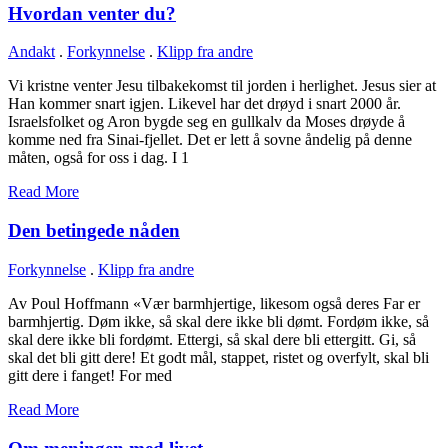
Hvordan venter du?
Andakt
.
Forkynnelse
.
Klipp fra andre
Vi kristne venter Jesu tilbakekomst til jorden i herlighet. Jesus sier at
Han kommer snart igjen. Likevel har det drøyd i snart 2000 år.
Israelsfolket og Aron bygde seg en gullkalv da Moses drøyde å
komme ned fra Sinai-fjellet. Det er lett å sovne åndelig på denne
måten, også for oss i dag. I 1
Read More
Den betingede nåden
Forkynnelse
.
Klipp fra andre
Av Poul Hoffmann «Vær barmhjertige, likesom også deres Far er
barmhjertig. Døm ikke, så skal dere ikke bli dømt. Fordøm ikke, så
skal dere ikke bli fordømt. Ettergi, så skal dere bli ettergitt. Gi, så
skal det bli gitt dere! Et godt mål, stappet, ristet og overfylt, skal bli
gitt dere i fanget! For med
Read More