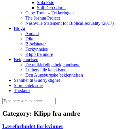
Sola Fide
Soli Deo Gloria
Cape Town – Erklæringen
The Joshua Project
Nashville Statement for Biblical sexuality (2017)
Blogg
Andakt
Dikt
Bibelsitater
Forkynnelse
Klipp fra andre
Bekjennelsen
De oldkirkelige bekjennelsene
Luthers lille katekisme
Den Augsburgske bekjennelsen
Sannhet til Gudfryktighet
Store katekisme
Troslære
Category: Klipp fra andre
Læreforbudet for kvinner