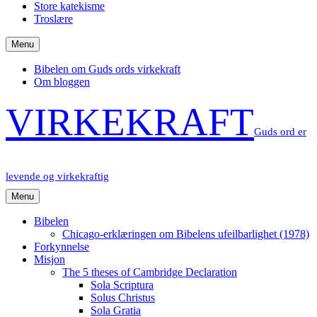
Store katekisme
Troslære
Menu
Bibelen om Guds ords virkekraft
Om bloggen
VIRKEKRAFT
Guds ord er
levende og virkekraftig
Menu
Bibelen
Chicago-erklæringen om Bibelens ufeilbarlighet (1978)
Forkynnelse
Misjon
The 5 theses of Cambridge Declaration
Sola Scriptura
Solus Christus
Sola Gratia