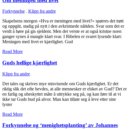
Om meningen med livet
Forkynnelse
.
Klipp fra andre
Skapelsens morgen «Hva er meningen med livet?» spørres det trøtt
og oppgitt, stadig på nytt i den avkristnede nåtiden. Svar som det er
verdt å høre på gis sjeldent. Men det verste er at også kristne noen
ganger synes å mangle klart svar. I Bibelen er svaret lysende klart:
Meningen med livet er kjærlighet. Gud
Read More
Guds hellige kjærlighet
Klipp fra andre
Det tales og skrives mye misvisende om Guds kjærlighet. Er det
riktig slik det ofte hevdes, at alle mennesker er elsket av Gud? Det er
en farlig og ubeskyttet måte å uttrykke seg på, og kan føre til at vi
ikke tar Guds bud på alvor. Man kan tillate seg å leve etter sine
lyster
Read More
Forkynnelse og ‘menighetsplanting’ av Johannes