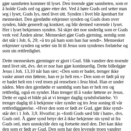
gjør sannheten kommer til lyset. Den troende gjør sannheten, som er
å holde Guds ord og gjøre etter det. Ved å høre Guds ord setter man
seg i lyset, Guds lys, med livet sitt. Synden i livet blir åpenbart for
mennesket. Den gjenfødte erkjenner synden og Guds dom over
synden, både generelt og konkret, og blir dermed værende i lyset.
Her i lyset bekjennes synden. Så skjer det noe underlig som er Guds
verk ved Ånden alene. Mennesket gjør Guds gjerning, nemlig som
det står i Joh. 6, 29; «å tro på ham som han har sendt». Mennesket
erkjenner synden og setter sin lit til Jesus som syndenes forlatelse og
som sin rettferdighet.
Dette menneskets gjerninger er gjort i Gud. Slik vandrer den troende
med livet sitt, dvs. det er noe han gjør kontinuerlig. Dette billedgjør
Jesus i Joh. 13,10 når han sier; «Den som er badet, trenger ikke
vaske annet enn føttene, han er jo helt ren.» Den som er født på ny
er badet helt ren i ved troen på renselsen i Jesu blod. Han er under
nåden. Men den gjenfødte er samtidig som han er helt ren og
rettferdig, også en synder. Han trenger til å vaske føttene av Jesus.
Dette er også et bilde på at vi trenger daglig syndsforlatelse. Vi
trenger daglig til å bekjenne våre synder og tro Jesu soning til vår
rettferdiggjørelse. «Hver den som er født av Gud, gjør ikke synd»
står det i 1 Joh. 3,9. Hvorfor; jo «fordi Guds sæd blir i ham», dvs.
Guds ord. Å gjøre synd betyr det å ikke bekjenne sin synd ut fra
Guds ord, men unnskylde den og fortsette med den. Det kan ikke
den som er født av Gud. Den som har den levende troen vandrer