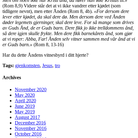
Men om noen ikke har Kristi ånd, da hører han ikke Kristus til.»
(Rom 8,9) Videre står det at vi ikke vandrer etter kjødet (som
tidligere nevnt), men etter Ånden (Rom 8, 4b).
«For dersom dere
lever etter kjødet, da skal dere dø. Men dersom dere ved Ånden
døder legemets gjerninger, skal dere leve. For så mange som drives
av Guds Ånd, de er Guds barn. Dere fikk jo ikke trelldommens ånd,
så dere igjen skulle frykte. Men dere fikk barnekårets ånd, som gjør
at vi roper: Abba, Far! Ånden selv vitner sammen med vår ånd at vi
er Guds barn.»
(Rom 8, 13-16)
Har du dette Åndens vitnesbyrd i ditt hjerte?
Tags:
gjenkomsten
,
Jesus
,
tro
Archives
November 2020
May 2020
April 2020
June 2019
May 2019
August 2017
December 2016
November 2016
October 2016