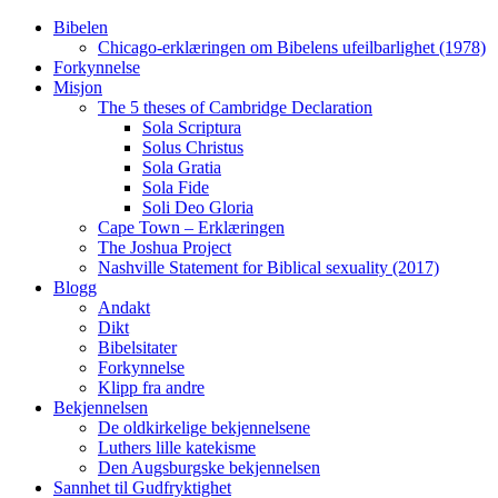
Skip
Bibelen
to
Chicago-erklæringen om Bibelens ufeilbarlighet (1978)
content
Forkynnelse
Misjon
The 5 theses of Cambridge Declaration
Sola Scriptura
Solus Christus
Sola Gratia
Sola Fide
Soli Deo Gloria
Cape Town – Erklæringen
The Joshua Project
Nashville Statement for Biblical sexuality (2017)
Blogg
Andakt
Dikt
Bibelsitater
Forkynnelse
Klipp fra andre
Bekjennelsen
De oldkirkelige bekjennelsene
Luthers lille katekisme
Den Augsburgske bekjennelsen
Sannhet til Gudfryktighet