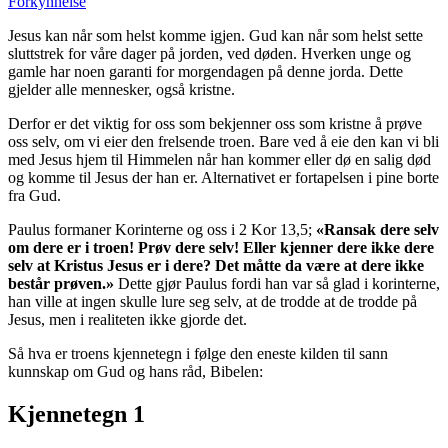
Forkynnelse
Jesus kan når som helst komme igjen. Gud kan når som helst sette
sluttstrek for våre dager på jorden, ved døden. Hverken unge og
gamle har noen garanti for morgendagen på denne jorda. Dette
gjelder alle mennesker, også kristne.
Derfor er det viktig for oss som bekjenner oss som kristne å prøve
oss selv, om vi eier den frelsende troen. Bare ved å eie den kan vi bli
med Jesus hjem til Himmelen når han kommer eller dø en salig død
og komme til Jesus der han er. Alternativet er fortapelsen i pine borte
fra Gud.
Paulus formaner Korinterne og oss i 2 Kor 13,5;
«Ransak dere selv
om dere er i troen! Prøv dere selv! Eller kjenner dere ikke dere
selv at Kristus Jesus er i dere? Det måtte da være at dere ikke
består prøven.»
Dette gjør Paulus fordi han var så glad i korinterne,
han ville at ingen skulle lure seg selv, at de trodde at de trodde på
Jesus, men i realiteten ikke gjorde det.
Så hva er troens kjennetegn i følge den eneste kilden til sann
kunnskap om Gud og hans råd, Bibelen:
Kjennetegn 1