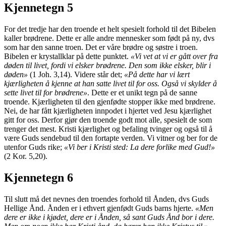
Kjennetegn 5
For det tredje har den troende et helt spesielt forhold til det Bibelen
kaller brødrene. Dette er alle andre mennesker som født på ny, dvs
som har den sanne troen. Det er våre brødre og søstre i troen.
Bibelen er krystallklar på dette punktet.
«Vi vet at vi er gått over fra
døden til livet, fordi vi elsker brødrene. Den som ikke elsker, blir i
døden»
(1 Joh. 3,14). Videre står det;
«På dette har vi lært
kjærligheten å kjenne at han satte livet til for oss. Også vi skylder å
sette livet til for brødrene»
. Dette er et unikt tegn på de sanne
troende. Kjærligheten til den gjenfødte stopper ikke med brødrene.
Nei, de har fått kjærligheten innpodet i hjertet ved Jesu kjærlighet
gitt for oss. Derfor gjør den troende godt mot alle, spesielt de som
trenger det mest. Kristi kjærlighet og befaling tvinger og også til å
være Guds sendebud til den fortapte verden. Vi vitner og ber for de
utenfor Guds rike;
«Vi ber i Kristi sted: La dere forlike med Gud!»
(2 Kor. 5,20).
Kjennetegn 6
Til slutt må det nevnes den troendes forhold til Ånden, dvs Guds
Hellige Ånd. Ånden er i ethvert gjenfødt Guds barns hjerte.
«Men
dere er ikke i kjødet, dere er i Ånden, så sant Guds Ånd bor i dere.