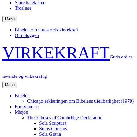
Store katekisme
Troslære
Menu
Bibelen om Guds ords virkekraft
Om bloggen
VIRKEKRAFT
Guds ord er
levende og virkekraftig
Menu
Bibelen
Chicago-erklæringen om Bibelens ufeilbarlighet (1978)
Forkynnelse
Misjon
The 5 theses of Cambridge Declaration
Sola Scriptura
Solus Christus
Sola Gratia