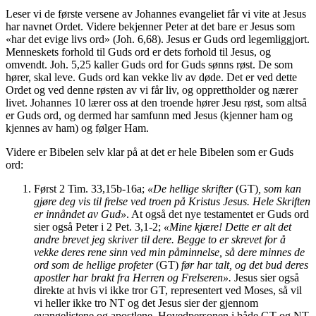
Leser vi de første versene av Johannes evangeliet får vi vite at Jesus
har navnet Ordet. Videre bekjenner Peter at det bare er Jesus som
«har det evige livs ord» (Joh. 6,68). Jesus er Guds ord legemliggjort.
Menneskets forhold til Guds ord er dets forhold til Jesus, og
omvendt. Joh. 5,25 kaller Guds ord for Guds sønns røst. De som
hører, skal leve. Guds ord kan vekke liv av døde. Det er ved dette
Ordet og ved denne røsten av vi får liv, og opprettholder og nærer
livet. Johannes 10 lærer oss at den troende hører Jesu røst, som altså
er Guds ord, og dermed har samfunn med Jesus (kjenner ham og
kjennes av ham) og følger Ham.
Videre er Bibelen selv klar på at det er hele Bibelen som er Guds
ord:
Først 2 Tim. 33,15b-16a;
«De hellige skrifter
(GT)
, som kan
gjøre deg vis til frelse ved troen på Kristus Jesus. Hele Skriften
er innåndet av Gud»
. At også det nye testamentet er Guds ord
sier også Peter i 2 Pet. 3,1-2;
«Mine kjære! Dette er alt det
andre brevet jeg skriver til dere. Begge to er skrevet for å
vekke deres rene sinn ved min påminnelse, så dere minnes de
ord som de hellige profeter
(GT)
før har talt, og det bud deres
apostler har brakt fra Herren og Frelseren».
Jesus sier også
direkte at hvis vi ikke tror GT, representert ved Moses, så vil
vi heller ikke tro NT og det Jesus sier der gjennom
evangelistene og apostlene. Hovedpersonen i både GT og NT