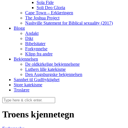
Sola Fide
Soli Deo Gloria
Cape Town – Erklæringen
The Joshua Project
Nashville Statement for Biblical sexuality (2017)
Blogg
Andakt
Dikt
Bibelsitater
Forkynnelse
Klipp fra andre
Bekjennelsen
De oldkirkelige bekjennelsene
Luthers lille katekisme
Den Augsburgske bekjennelsen
Sannhet til Gudfryktighet
Store katekisme
Troslære
Troens kjennetegn