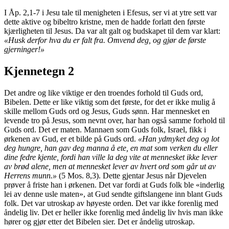
I Åp. 2,1-7 i Jesu tale til menigheten i Efesus, ser vi at ytre sett var
dette aktive og bibeltro kristne, men de hadde forlatt den første
kjærligheten til Jesus. Da var alt galt og budskapet til dem var klart:
«Husk derfor hva du er falt fra. Omvend deg, og gjør de første
gjerninger!»
Kjennetegn 2
Det andre og like viktige er den troendes forhold til Guds ord,
Bibelen. Dette er like viktig som det første, for det er ikke mulig å
skille mellom Guds ord og Jesus, Guds sønn. Har mennesket en
levende tro på Jesus, som nevnt over, har han også samme forhold til
Guds ord. Det er maten. Mannaen som Guds folk, Israel, fikk i
ørkenen av Gud, er et bilde på Guds ord.
«Han ydmyket deg og lot
deg hungre, han gav deg manna å ete, en mat som verken du eller
dine fedre kjente, fordi han ville la deg vite at mennesket ikke lever
av brød alene, men at mennesket lever av hvert ord som går ut av
Herrens munn.»
(5 Mos. 8,3). Dette gjentar Jesus når Djevelen
prøver å friste han i ørkenen. Det var fordi at Guds folk ble «inderlig
lei av denne usle maten», at Gud sendte giftslangene inn blant Guds
folk. Det var utroskap av høyeste orden. Det var ikke forenlig med
åndelig liv. Det er heller ikke forenlig med åndelig liv hvis man ikke
hører og gjør etter det Bibelen sier. Det er åndelig utroskap.