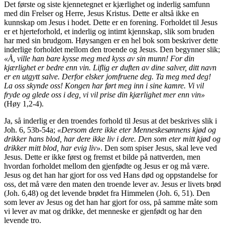
Det første og siste kjennetegnet er kjærlighet og inderlig samfunn
med din Frelser og Herre, Jesus Kristus. Dette er altså ikke en
kunnskap om Jesus i hodet. Dette er en forening. Forholdet til Jesus
er et hjerteforhold, et inderlig og intimt kjennskap, slik som bruden
har med sin brudgom. Høysangen er en hel bok som beskriver dette
inderlige forholdet mellom den troende og Jesus. Den begynner slik;
«Å, ville han bare kysse meg med kyss av sin munn! For din
kjærlighet er bedre enn vin. Liflig er duften av dine salver, ditt navn
er en utgytt salve. Derfor elsker jomfruene deg. Ta meg med deg!
La oss skynde oss! Kongen har ført meg inn i sine kamre. Vi vil
fryde og glede oss i deg, vi vil prise din kjærlighet mer enn vin»
(Høy 1,2-4).
Ja, så inderlig er den troendes forhold til Jesus at det beskrives slik i
Joh. 6, 53b-54a;
«Dersom dere ikke eter Menneskesønnens kjød og
drikker hans blod, har dere ikke liv i dere. Den som eter mitt kjød og
drikker mitt blod, har evig liv»
. Den som spiser Jesus, skal leve ved
Jesus. Dette er ikke først og fremst et bilde på nattverden, men
hvordan forholdet mellom den gjenfødte og Jesus er og må være.
Jesus og det han har gjort for oss ved Hans død og oppstandelse for
oss, det må være den maten den troende lever av. Jesus er livets brød
(Joh. 6,48) og det levende brødet fra Himmelen (Joh. 6, 51). Den
som lever av Jesus og det han har gjort for oss, på samme måte som
vi lever av mat og drikke, det menneske er gjenfødt og har den
levende tro.