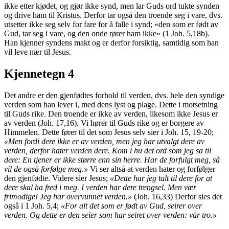
ikke etter kjødet, og gjør ikke synd, men lar Guds ord tukte synden
og drive ham til Kristus. Derfor tar også den troende seg i vare, dvs.
utsetter ikke seg selv for fare for å falle i synd; «den som er født av
Gud, tar seg i vare, og den onde rører ham ikke» (1 Joh. 5,18b).
Han kjenner syndens makt og er derfor forsiktig, samtidig som han
vil leve nær til Jesus.
Kjennetegn 4
Det andre er den gjenfødtes forhold til verden, dvs. hele den syndige
verden som han lever i, med dens lyst og plage. Dette i motsetning
til Guds rike. Den troende er ikke av verden, likesom ikke Jesus er
av verden (Joh. 17,16). Vi hører til Guds rike og er borgere av
Himmelen. Dette fører til det som Jesus selv sier i Joh. 15, 19-20;
«Men fordi dere ikke er av verden, men jeg har utvalgt dere av
verden, derfor hater verden dere. Kom i hu det ord som jeg sa til
dere: En tjener er ikke større enn sin herre. Har de forfulgt meg, så
vil de også forfølge meg.»
Vi ser altså at verden hater og forfølger
den gjenfødte. Videre sier Jesus;
«Dette har jeg talt til dere for at
dere skal ha fred i meg. I verden har dere trengsel. Men vær
frimodige! Jeg har overvunnet verden.»
(Joh. 16,33) Derfor sies det
også i 1 Joh. 5,4;
«For alt det som er født av Gud, seirer over
verden. Og dette er den seier som har seiret over verden: vår tro.»