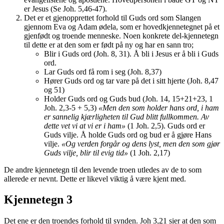
er Jesus (Se Joh. 5,46-47).
Det er et gjenopprettet forhold til Guds ord som Slangen
gjennom Eva og Adam ødela, som er hovedkjennetegnet på et
gjenfødt og troende menneske. Noen konkrete del-kjennetegn
til dette er at den som er født på ny og har en sann tro;
Blir i Guds ord (Joh. 8, 31). Å bli i Jesus er å bli i Guds
ord.
Lar Guds ord få rom i seg (Joh. 8,37)
Hører Guds ord og tar vare på det i sitt hjerte (Joh. 8,47
og 51)
Holder Guds ord og Guds bud (Joh. 14, 15+21+23, 1
Joh. 2,3-5 + 5,3)
«Men den som holder hans ord, i ham
er sannelig kjærligheten til Gud blitt fullkommen. Av
dette vet vi at vi er i ham»
(1 Joh. 2,5). Guds ord er
Guds vilje. Å holde Guds ord og bud er å gjøre Hans
vilje.
«Og verden forgår og dens lyst, men den som gjør
Guds vilje, blir til evig tid»
(1 Joh. 2,17)
De andre kjennetegn til den levende troen utledes av de to som
allerede er nevnt. Dette er likevel viktig å være kjent med.
Kjennetegn 3
Det ene er den troendes forhold til synden. Joh 3,21 sier at den som