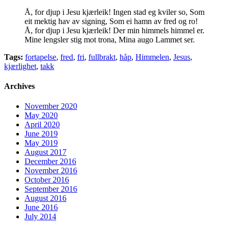
Å, for djup i Jesu kjærleik! Ingen stad eg kviler so, Som
eit mektig hav av signing, Som ei hamn av fred og ro!
Å, for djup i Jesu kjærleik! Der min himmels himmel er.
Mine lengsler stig mot trona, Mina augo Lammet ser.
Tags:
fortapelse
,
fred
,
fri
,
fullbrakt
,
håp
,
Himmelen
,
Jesus
,
kjærlighet
,
takk
Archives
November 2020
May 2020
April 2020
June 2019
May 2019
August 2017
December 2016
November 2016
October 2016
September 2016
August 2016
June 2016
July 2014