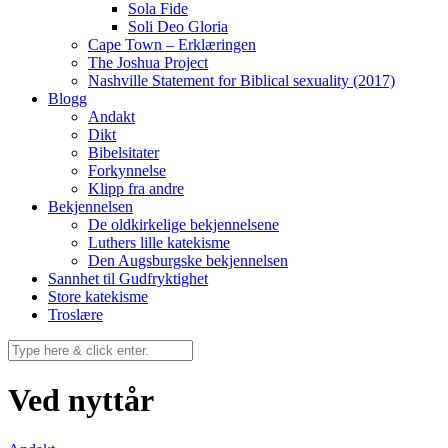
Sola Fide
Soli Deo Gloria
Cape Town – Erklæringen
The Joshua Project
Nashville Statement for Biblical sexuality (2017)
Blogg
Andakt
Dikt
Bibelsitater
Forkynnelse
Klipp fra andre
Bekjennelsen
De oldkirkelige bekjennelsene
Luthers lille katekisme
Den Augsburgske bekjennelsen
Sannhet til Gudfryktighet
Store katekisme
Troslære
Ved nyttår