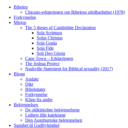
Skip
Bibelen
to
Chicago-erklæringen om Bibelens ufeilbarlighet (1978)
content
Forkynnelse
Misjon
The 5 theses of Cambridge Declaration
Sola Scriptura
Solus Christus
Sola Gratia
Sola Fide
Soli Deo Gloria
Cape Town – Erklæringen
The Joshua Project
Nashville Statement for Biblical sexuality (2017)
Blogg
Andakt
Dikt
Bibelsitater
Forkynnelse
Klipp fra andre
Bekjennelsen
De oldkirkelige bekjennelsene
Luthers lille katekisme
Den Augsburgske bekjennelsen
Sannhet til Gudfryktighet