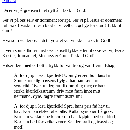
Andakt
Da er vi på grensen til et nytt år. Takk til Gud!
Ser vi på oss selv er dommen; fortapt. Ser vi på Jesus er dommen;
fullbrakt! Vasket i Jesu blod er vi velbehagelige for Gud! Takk til
Gud!
Hva som venter oss i det nye året vet vi ikke. Takk til Gud!
Hvem som alltid er med oss uansett lykke eller ulykke vet vi; Jesus
Kristus, Immanuel, Med oss er Gud. Takk til Gud!
Hilser dere med et flott uttrykk for vår tro og vårt fremtidshåp;
Å, for djup i Jesu kjærleik! Utan grenser, botnlaus fri!
Som ei mektig havsens bylgja har han løynt mi
syndetid. Over, under, rundt omrkring meg er hans
sterke kjærleiksstraum, driv meg fram imot mitt
heimland, dyre, fagre framtidsdraum!
Å, for djup i Jesu kjærleik! Sprei hans pris frå hav til
hav: Kor han elsker alle, alle, Kallar syndarar frå grav,
Kor han vaktar sine kjære som han kjøpte med sitt blod,
Kor han bed for veike vener, Sender kraft og trøyst og
mod!