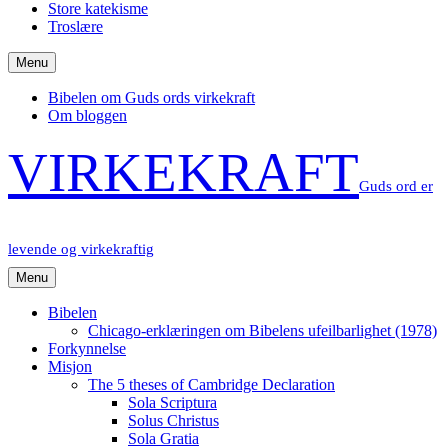
Store katekisme
Troslære
Menu
Bibelen om Guds ords virkekraft
Om bloggen
VIRKEKRAFT
Guds ord er
levende og virkekraftig
Menu
Bibelen
Chicago-erklæringen om Bibelens ufeilbarlighet (1978)
Forkynnelse
Misjon
The 5 theses of Cambridge Declaration
Sola Scriptura
Solus Christus
Sola Gratia