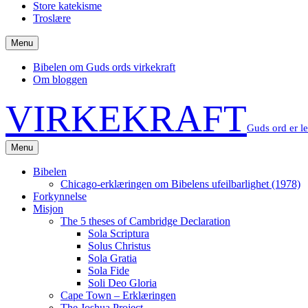
Store katekisme
Troslære
Menu
Bibelen om Guds ords virkekraft
Om bloggen
VIRKEKRAFT
Guds ord er l
Menu
Bibelen
Chicago-erklæringen om Bibelens ufeilbarlighet (1978)
Forkynnelse
Misjon
The 5 theses of Cambridge Declaration
Sola Scriptura
Solus Christus
Sola Gratia
Sola Fide
Soli Deo Gloria
Cape Town – Erklæringen
The Joshua Project