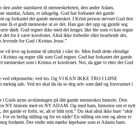
 var den andre stamfaren til menneskeheten, den andre Adam,
rste stamfar, Adam, er udugelig. Gud har forkastet det gamle
dømt og forkastet det gamle mennesket. I Kristi person stevnet Gud den
kunne få et godt menneske ut av det. Han gav det opp og gjorde seg
 være dødt. Gud regner ikke med det lenger, like lite som vi kan regne
det for å være korsfestet. Altså ikke forbedre eller bearbeide det,
 levende for Gud i Kristus Jesus.”
e vil leve og komme til uttrykk i våre liv. Men fordi dette elendige
g i Kristus og regne slik som Gud regner. Gud har forkastet det gamle
t mennesket som i Kristus er korsfestet. Nei, da gjør vi etter det Gud
e skje ved erkjennelse, ved tro. Og VI KAN IKKE TRO I LØSE
n mektig tale. Ved tro skal du da se deg selv som død og forsvunnet i
 er i Guds øyne avslutningen på ditt gamle menneskes historie. Den
Gud en NY historie med en NY ADAM. Og med ham, historien om et nytt
t gamle er forbi, se, alt er blitt nytt.” Du skal altså ikke bare “akte
en herlig stilling og for en nåde! En stilling om ene og alene er
t i meg fordømt. Der endte min mørke løpebane som et Adams barn.