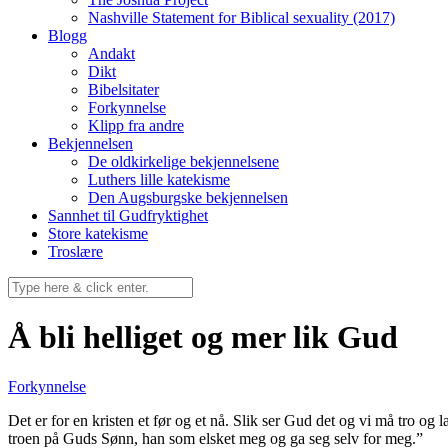
Nashville Statement for Biblical sexuality (2017)
Blogg
Andakt
Dikt
Bibelsitater
Forkynnelse
Klipp fra andre
Bekjennelsen
De oldkirkelige bekjennelsene
Luthers lille katekisme
Den Augsburgske bekjennelsen
Sannhet til Gudfryktighet
Store katekisme
Troslære
Å bli helliget og mer lik Gud
Forkynnelse
Det er for en kristen et før og et nå. Slik ser Gud det og vi må tro og l
troen på Guds Sønn, han som elsket meg og ga seg selv for meg.”