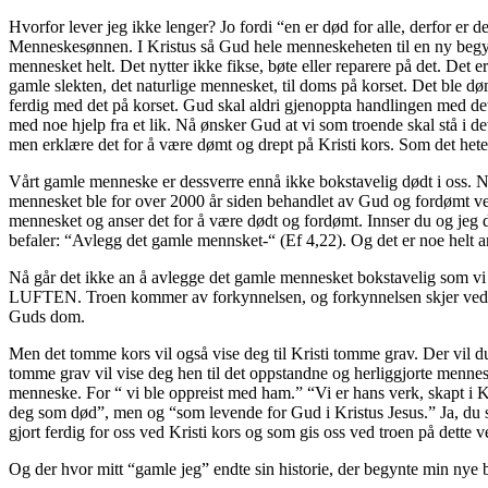
Hvorfor lever jeg ikke lenger? Jo fordi “en er død for alle, derfor e
Menneskesønnen. I Kristus så Gud hele menneskeheten til en ny begynne
mennesket helt. Det nytter ikke fikse, bøte eller reparere på det. Det
gamle slekten, det naturlige mennesket, til doms på korset. Det ble d
ferdig med det på korset. Gud skal aldri gjenoppta handlingen med dett
med noe hjelp fra et lik. Nå ønsker Gud at vi som troende skal stå i de
men erklære det for å være dømt og drept på Kristi kors. Som det het
Vårt gamle menneske er dessverre ennå ikke bokstavelig dødt i oss. Nei
mennesket ble for over 2000 år siden behandlet av Gud og fordømt ved K
mennesket og anser det for å være dødt og fordømt. Innser du og jeg de
befaler: “Avlegg det gamle mennsket-“ (Ef 4,22). Og det er noe helt a
Nå går det ikke an å avlegge det gamle mennesket bokstavelig som v
LUFTEN. Troen kommer av forkynnelsen, og forkynnelsen skjer ved Krist
Guds dom.
Men det tomme kors vil også vise deg til Kristi tomme grav. Der vil d
tomme grav vil vise deg hen til det oppstandne og herliggjorte men
menneske. For “ vi ble oppreist med ham.” “Vi er hans verk, skapt i Kri
deg som død”, men og “som levende for Gud i Kristus Jesus.” Ja, du
gjort ferdig for oss ved Kristi kors og som gis oss ved troen på det
Og der hvor mitt “gamle jeg” endte sin historie, der begynte min nye b