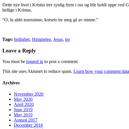
Dette nye livet i Kristus trer synlig frem i oss og blir holdt oppe ved G
hellige i Kristus.
“O, la aldri noensinne, korsets tre meg gå av minne.”
Tags:
hellighet
,
Himmelen
,
Jesus
,
tro
Leave a Reply
You must be
logged in
to post a comment.
This site uses Akismet to reduce spam.
Learn how your comment data 
Archives
November 2020
May 2020
April 2020
June 2019
May 2019
August 2017
December 2016