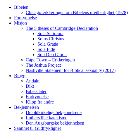
Skip
Bibelen
to
Chicago-erklæringen om Bibelens ufeilbarlighet (1978)
content
Forkynnelse
Misjon
The 5 theses of Cambridge Declaration
Sola Scriptura
Solus Christus
Sola Gratia
Sola Fide
Soli Deo Gloria
Cape Town – Erklæringen
The Joshua Project
Nashville Statement for Biblical sexuality (2017)
Blogg
Andakt
Dikt
Bibelsitater
Forkynnelse
Klipp fra andre
Bekjennelsen
De oldkirkelige bekjennelsene
Luthers lille katekisme
Den Augsburgske bekjennelsen
Sannhet til Gudfryktighet