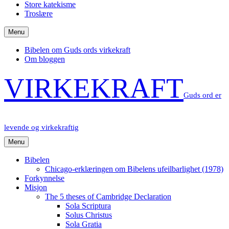
Store katekisme
Troslære
Menu
Bibelen om Guds ords virkekraft
Om bloggen
VIRKEKRAFT
Guds ord er
levende og virkekraftig
Menu
Bibelen
Chicago-erklæringen om Bibelens ufeilbarlighet (1978)
Forkynnelse
Misjon
The 5 theses of Cambridge Declaration
Sola Scriptura
Solus Christus
Sola Gratia