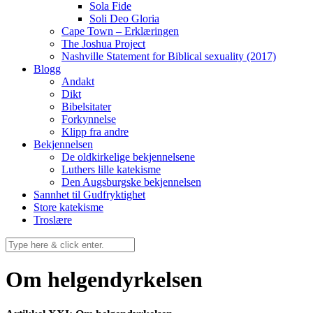
Sola Fide
Soli Deo Gloria
Cape Town – Erklæringen
The Joshua Project
Nashville Statement for Biblical sexuality (2017)
Blogg
Andakt
Dikt
Bibelsitater
Forkynnelse
Klipp fra andre
Bekjennelsen
De oldkirkelige bekjennelsene
Luthers lille katekisme
Den Augsburgske bekjennelsen
Sannhet til Gudfryktighet
Store katekisme
Troslære
Om helgendyrkelsen