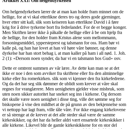
Artikkel XXI: Om helgendyrkelsen
Om helgendyrkelsen lærer de at man kan holde fram minnet om de
hellige, for at vi skal etterlikne deres tro og deres gode gjerninger,
hver etter sitt kall, slik som keiseren kan etterlikne David i å føre
krig for å drive tyrkerne bort fra fedrelandet. For de er begge konger.
Men Skriften lærer ikke å påkalle de hellige eller å be om hjelp fra
de hellige, for den holder fram Kristus alene som mellommann,
forsoningsmiddel, yppersteprest og talsmann for oss. Ham bør vi
kalle på, og han har lovet at han vil høre våre bønner, og denne
dyrkelse har han stort behag i, at man kaller på ham i all nød. 1. Joh.
2 (1): «Dersom noen synder, da har vi en talsmann hos Gud» osv.
Dette er omtrent summen av vår lære. Av dette kan man se at det
ikke er noe i den som avviker fra skriftene eller fra den alminnelige
kirke eller fra romerkirken. slik som vi kjenner den fra kirkefedrene.
Og da det har seg slik dømmer de ublidt som krever at våre skal
regnes for vranglærere. Men uenigheten gjelder visse misbruk, som
uten noen sikker autoritet har sneket seg inn i kirkene. Og dersom
det skulle være noen uenighet i disse ting, ville det sømme seg for
biskopene å vise den mildhet at de på grunn av den bekjennelse som
vi nettopp har lagt fram, ville tåle våre. For ikke engang kirkelovene
er så strenge at de krever at det alle steder skal være de samme
kirkeskikker, og det har da heller aldri vært ensartede kirkeskikker i
alle kirkene. Likevel blir de gamle kirkeskikkene for en stor del