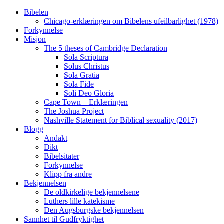
Skip
Bibelen
to
Chicago-erklæringen om Bibelens ufeilbarlighet (1978)
content
Forkynnelse
Misjon
The 5 theses of Cambridge Declaration
Sola Scriptura
Solus Christus
Sola Gratia
Sola Fide
Soli Deo Gloria
Cape Town – Erklæringen
The Joshua Project
Nashville Statement for Biblical sexuality (2017)
Blogg
Andakt
Dikt
Bibelsitater
Forkynnelse
Klipp fra andre
Bekjennelsen
De oldkirkelige bekjennelsene
Luthers lille katekisme
Den Augsburgske bekjennelsen
Sannhet til Gudfryktighet